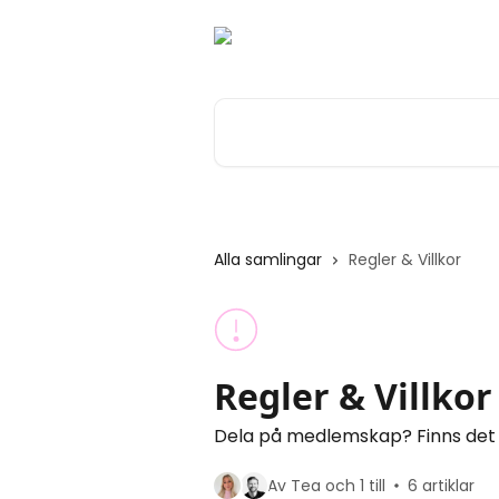
Hoppa till huvudinnehåll
Sök bland våra artiklar …
Alla samlingar
Regler & Villkor
Regler & Villkor
Dela på medlemskap? Finns det n
Av Tea och 1 till
6 artiklar