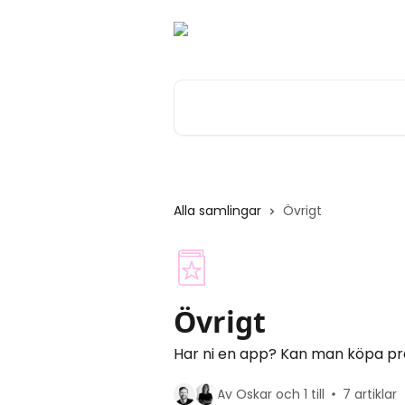
Hoppa till huvudinnehåll
Sök bland våra artiklar …
Alla samlingar
Övrigt
Övrigt
Har ni en app? Kan man köpa pr
Av Oskar och 1 till
7 artiklar