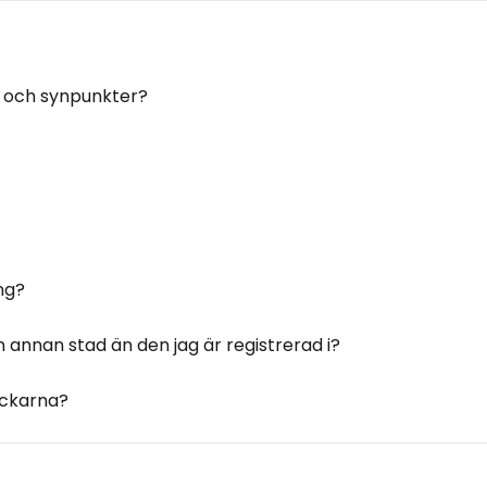
 och synpunkter?
ng?
 annan stad än den jag är registrerad i?
ickarna?