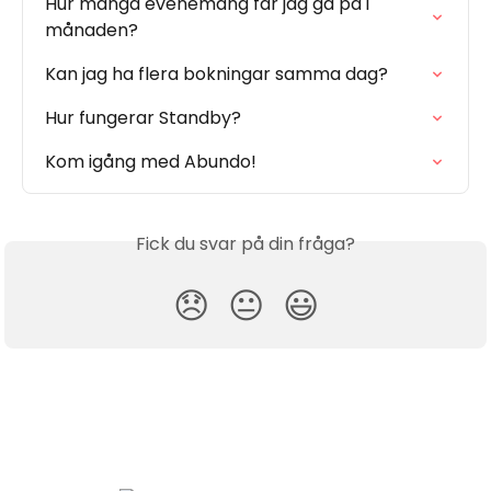
Hur många evenemang får jag gå på i 
månaden?
Kan jag ha flera bokningar samma dag?
Hur fungerar Standby?
Kom igång med Abundo!
Fick du svar på din fråga?
😞
😐
😃