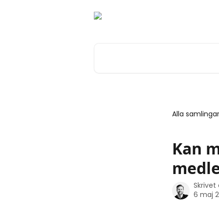
Hoppa till huvudinnehåll
Sök bland våra artiklar …
Alla samlinga
Kan ma
medl
Skrivet
6 maj 