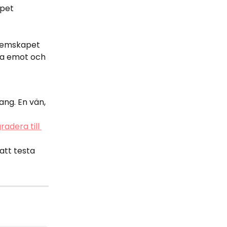
pet 
dlemskapet 
ta emot och 
ang. En vän, 
adera till 
att testa 