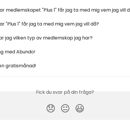
ar medlemskapet "Plus 1" får jag ta med mig vem jag vill 
r "Plus 1" får jag ta med mig vem jag vill då?
ar jag vilken typ av medlemskap jag har?
ng med Abundo!
en gratismånad!
Fick du svar på din fråga?
😞
😐
😃