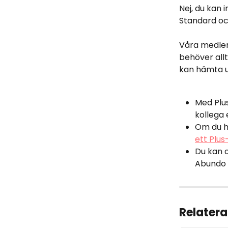
Nej, du kan
Standard och
Våra medle
behöver all
kan hämta ut
Med Plus
kollega 
Om du h
ett Plu
Du kan o
Abundo 
Relatera