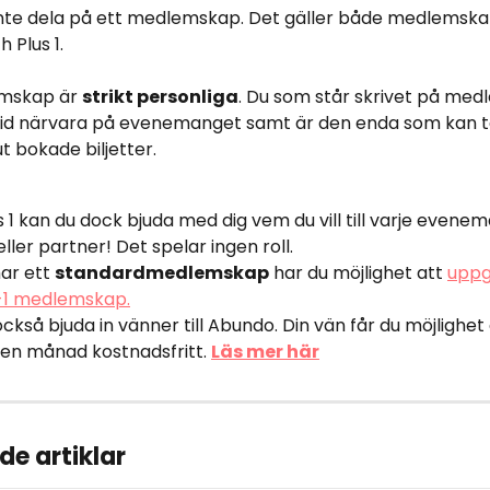
 inte dela på ett medlemskap. Det gäller både medlemska
 Plus 1.
mskap är 
strikt personliga
. Du som står skrivet på me
tid närvara på evenemanget samt är den enda som kan 
 bokade biljetter. 
 1 kan du dock bjuda med dig vem du vill till varje evenem
eller partner! Det spelar ingen roll.
ar ett 
standardmedlemskap
 har du möjlighet att 
uppgr
s-1 medlemskap.
ckså bjuda in vänner till Abundo. Din vän får du möjlighet 
en månad kostnadsfritt. 
Läs mer här
de artiklar