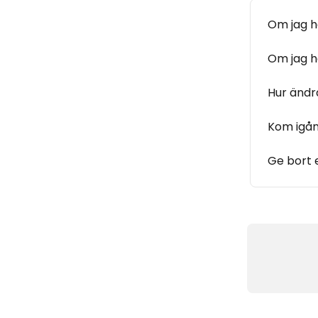
Om jag h
Om jag ha
Hur ändr
Kom igå
Ge bort 